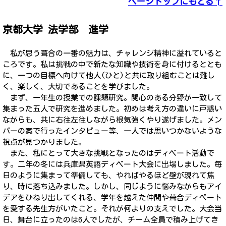
ページトップにもどる↑
京都大学 法学部
進学
私が思う葺合の一番の魅力は、チャレンジ精神に溢れていると
ころです。私は挑戦の中で新たな知識や技術を身に付けるととも
に、一つの目標へ向けて他人(ひと)と共に取り組むことは難し
く、楽しく、大切であることを学びました。
まず、一年生の授業での課題研究。関心のある分野が一致して
集まった五人で研究を進めました。初めは考え方の違いに戸惑い
ながらも、共に右往左往しながら根気強くやり遂げました。メン
バーの案で行ったインタビュー等、一人では思いつかないような
視点が見つかりました。
また、私にとって大きな挑戦となったのはディベート活動で
す。二年の冬には兵庫県英語ディベート大会に出場しました。毎
日のように集まって準備しても、やればやるほど壁が現れて焦
り、時に落ち込みました。しかし、同じように悩みながらもアイ
デアをひねり出してくれる、学年を越えた仲間や葺合ディベート
を愛する先生方がいたこと。それが何よりの支えでした。大会当
日、舞台に立ったのは6人でしたが、チーム全員で積み上げてき