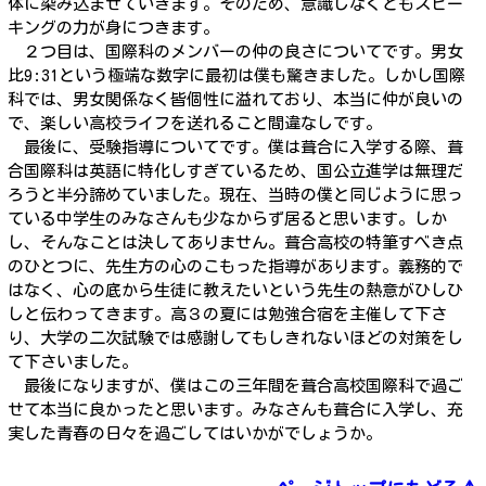
体に染み込ませていきます。そのため、意識しなくともスピー
キングの力が身につきます。
２つ目は、国際科のメンバーの仲の良さについてです。男女
比9:31という極端な数字に最初は僕も驚きました。しかし国際
科では、男女関係なく皆個性に溢れており、本当に仲が良いの
で、楽しい高校ライフを送れること間違なしです。
最後に、受験指導についてです。僕は葺合に入学する際、葺
合国際科は英語に特化しすぎているため、国公立進学は無理だ
ろうと半分諦めていました。現在、当時の僕と同じように思っ
ている中学生のみなさんも少なからず居ると思います。しか
し、そんなことは決してありません。葺合高校の特筆すべき点
のひとつに、先生方の心のこもった指導があります。義務的で
はなく、心の底から生徒に教えたいという先生の熱意がひしひ
しと伝わってきます。高３の夏には勉強合宿を主催して下さ
り、大学の二次試験では感謝してもしきれないほどの対策をし
て下さいました。
最後になりますが、僕はこの三年間を葺合高校国際科で過ご
せて本当に良かったと思います。みなさんも葺合に入学し、充
実した青春の日々を過ごしてはいかがでしょうか。