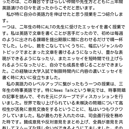
ったのは、この葺合ですばらしい仲間や先生方とともに三年間
英語漬けの日々を送ったからこそだと思います。
私が特に自分の英語力を伸ばせたと思う授業を二つ紹介しま
す。
一つは、二年生の時にALTの先生に受けたエッセイを書く授業で
す。私は英語で文章を書くことが苦手だったので、初めは毎週
のように出される課題を提出期限に間に合わせるだけで精一杯
でした。しかし、数をこなしていくうちに、幅広いジャンルの
トピックでまとまった文章を書けるようになったり、豊かな表
現ができるようになったり、またエッセイを短時間で仕上げら
れるようになったりと、自分でも成長を感じることができまし
た。この経験は大学入試で制限時間内に内容の濃いエッセイを
書く時に大いに役立ちました。
私の英語力のレベルアップに繋がったもう一つの授業は、三
年生の時事英語です。特にNews Talkという単元では、時事問題
の記事を読んで、それを元にグループでディスカッションを行
いました。世界で取り上げられている未解決の問題について高
校生が活発に意見交換をするということに、私はいつもワクワ
クしていました。私が最も力を入れたのは、司会進行役を務め
た時です。賛成意見や反対意見をまとめ上げ、全員が意見を共
有してスムーズな話し合いができるように工夫しました。その