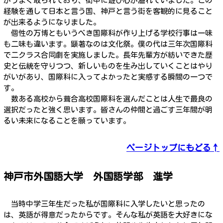
がうまく取られており、街中に遊び心が溢れていました。この
経験を通して日本と言う国、神戸と言う街を客観的に見ること
が出来るようになりました。
個性の万博ともいうべき国際科が作り上げる学校行事は一味
も二味も違います。顕著なのは文化祭。僕の代は三年次国際科
で二クラス合同劇を実施しました。長年先輩方が紡いできた歴
史と伝統を守りつつ、新しいものを生み出していくことはやり
がいがあり、国際科に入ってよかったと実感する瞬間の一つで
す。
数ある高校から葺合高校国際科を選んだことは人生で最良の
選択だったと強く思います。皆さんの仲間と過ごす三年間が明
るい未来になることを願っています。
ページトップにもどる↑
神戸市外国語大学 外国語学部 進学
当時中学三年生だった私が国際科に入学したいと思ったの
は、英語が得意だったからです。そんな私が英語を大好きにな