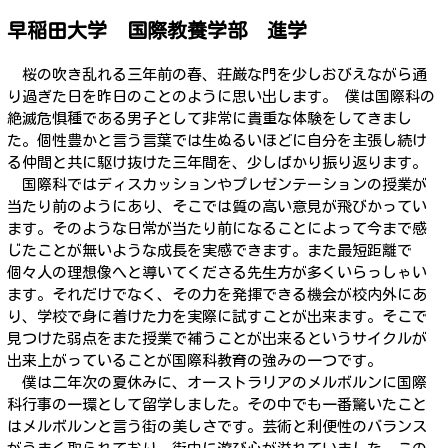
早稲田大学 国際教養学部 進学
桜の吹き乱れる三年前の春、荘厳な門を少しおびえながら通
り過ぎた日を昨日のことのように思い出します。 僕は国際科の
絶滅危惧種である男子として非常に貴重な体験をしてきまし
た。個性豊かと言う言葉では生ぬるいほどに自分を主張し続け
る仲間と共に駆け抜けた三年間を、少しばかり振り返ります。
国際科ではディスカッションやプレゼンテーションの授業が
当たり前のようにあり、そこでは質の高い意見が飛びかってい
ます。そのような日常が当たり前になることによって今まで感
じたことが無いような成長を実感できます。また最短距離で
個々人の理想像へと導いてくださる先生方が多くいらっしゃい
ます。それだけでなく、その力を発揮できる機会が校内外にあ
り、学校で身に着けた力を実際に試すことが出来ます。そこで
見つけた弱点をまた授業で補うことが出来るというサイクルが
出来上がっていることが国際科教育の強みの一つです。
僕は二年次の夏休みに、オーストラリアのメルボルンに国際
科行事の一環として留学しました。その中でも一番驚いたこと
はメルボルンと言う街の美しさです。芸術と利便性のバランス