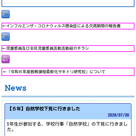
←インフ
ル
エンザ・コロナウィルス感染症による欠席期間の報告書
←児童委
員
及び主任児童委員活動活動紹介チラシ
←「令和８年度教育課程柔軟化サキドリ研究校」について
News
【５年】自然学校下見に行きました
2026/
07/30
5年生が参加する、学校行事「自然学校」の下見に行きまし
た。