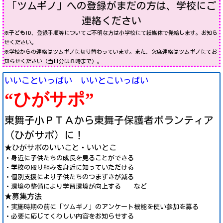
「ツムギノ」への登録がまだの方は、学校にご
連絡ください
※子どもID、登録手順等についてご不明な方は小学校にて紙媒体で発給します。お知ら
せください。
※学校からの連絡はツムギノに切り替わっています。また、欠席連絡はツムギノにてお
知らせください（当日分は８時まで）
。
いいこといっぱい いいとこいっぱい
“ひがサポ”
東舞子小ＰＴＡから東舞子保護者ボランティア
（ひがサポ）に！
★ひがサポのいいこと・いいとこ
・身近に子供たちの成長を見ることができる
・学校の取り組みを身近に知っていただける
・個別支援により子供たちのつまずきが減る
・環境の整備により学習環境が向上する など
★募集方法
・実施時期の前に「ツムギノ」のアンケート機能を使い参加を募る
・必要に応じてくわしい内容をお知らせする