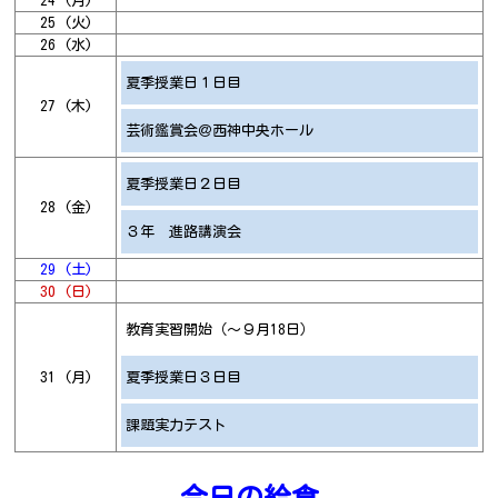
24 (月)
25 (火)
26 (水)
夏季授業日１日目
27 (木)
芸術鑑賞会＠西神中央ホール
夏季授業日２日目
28 (金)
３年 進路講演会
29 (土)
30 (日)
教育実習開始（～９月18日）
31 (月)
夏季授業日３日目
課題実力テスト
今日の給食