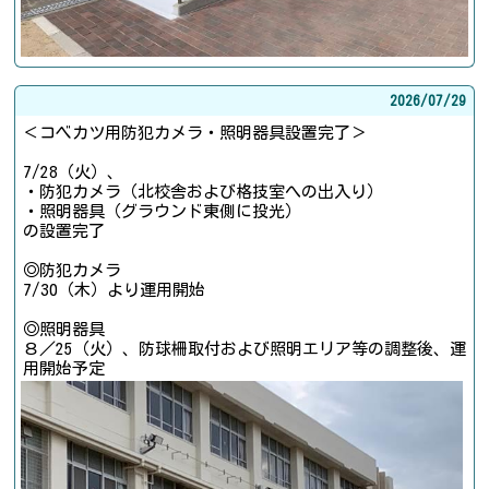
2026/
07/29
＜コベカツ用防犯カメラ・照明器具設置完了＞
7/28（火）、
・防犯カメラ（北校舎および格技室への出入り）
・照明器具（グラウンド東側に投光）
の設置完了
◎防犯カメラ
7/30（木）より運用開始
◎照明器具
８／25（火）、防球柵取付および照明エリア等の調整後、運
用開始予定