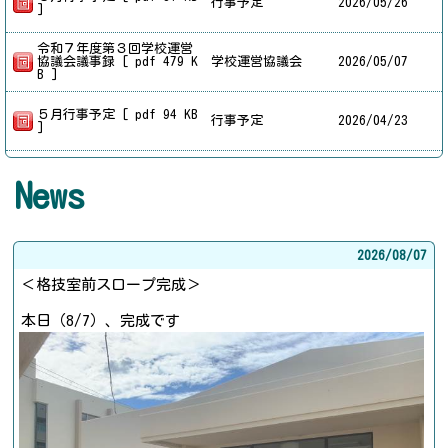
行事予定
2026/
05/26
]
令和７年度第３回学校運営
協議会議事録 [ pdf 479 K
学校運営協議会
2026/
05/07
B ]
５月行事予定 [ pdf 94 KB
行事予定
2026/
04/23
]
News
2026/
08/07
＜格技室前スロープ完成＞
本日（8/7）、完成です