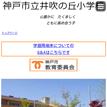
心豊かに
たくましく
ともに高め合う子
トップページ
学習用端末についての
Q＆Aはこちらです