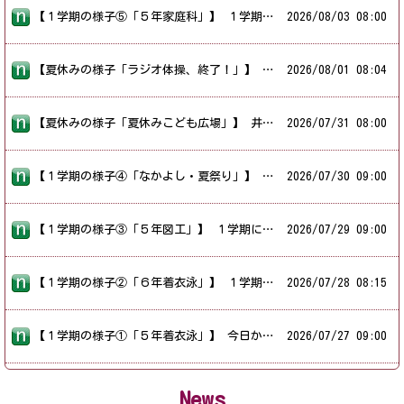
【１学期の様子⑤「５年家庭科」】 １学期に紹介できなかった学年の様子を掲載しています。 今日は、５年生の家庭科「クッキング ゆでて食べよう」の様子を紹介します。 小学校５年生になると家庭科の学習で調理実習や裁縫も行います。 今回は、家庭科室でゆでる料理に挑戦していました。 メニューは、「青菜のおひたし」と「ゆでいも」です。 青菜をしっかりと洗い、ゆで、水につけ、水気をしぼり、包丁で食べやすい大きさに切って、盛り付け、味付けをしていました。 ゆでいもは、じゃがいもを洗って、包丁で芽を取り、良い大きさに切り、ゆでて、皮をむいて、お皿に盛り付け、塩コショウで味付けをしていました。 鍋に入れるタイミングやゆでる時間を確かめ、変化を見ながら調理を頑張っていました。 おいしそうな「青菜のおひたし」と「ゆでいも」ができていました。
2026/
08/03 08:00
【夏休みの様子「ラジオ体操、終了！」】 昨日は、夏休みのラジオ体操の最終日。 たくさんの子供たちが最後のラジオ体操に参加していました。 今日、みんなの前で、体操の見本をしていたのは、バスケットボールクラブの子供たちです。 体操後は、ラジオ体操の参加賞として、お菓子や文房具のセットをもらっていました。 夏休みにしかできないことの１つ「ラジオ体操」。 参加した皆さん、２週間、よく頑張りました！
2026/
08/01 08:04
【夏休みの様子「夏休みこども広場」】 井吹北ふれあいのまちづくり協議会の方は、本校の運動場でラジオ体操を実施してくださっていますが、それ以外にも、夏休みの期間「夏休み子ども広場」を井吹北地域交流センター（地域福祉センター）で行っています。 昨日は、「茶道体験」を行っていました。 井吹台中学校の茶道部が協力して、子供たちが、お茶の世界をちょっと体験していました。 まずは、茶道部の中学生が、お茶をたててくれました。 和菓子をいただいて、お茶をいただいていました。 その後は、一人一人、実際に自分でお茶を茶筅でたてて、飲んでいました。 中学生が優しく教えてくれて、素敵な体験をすることができていました。 夏休み、いろいろな体験ができるといいですね。
2026/
07/31 08:00
【１学期の様子④「なかよし・夏祭り」】 １学期に紹介できなかった子供たちの様子を掲載しています。 今日は、「なかよし学級の夏祭り」の様子を紹介します。 なかよし学級の子供たちが「夏祭り」を開催しました。 子供たちは、招待状も作成して、職員室まで届けに来てくれました。 楽しみにして「夏祭り」を開催している家庭科室に行くと、「スーパーボールすくい」や「くじ引き」、「射的」、「ビー玉ころがし」、「アイスクリームやピザ」など、たくさんのお店がありました。 楽しんだ後には、景品も用意してくれていて、子供たち一人一人、工夫してお店を出していました。 楽しい時間が過ごしました。 なかよし学級の皆さん、ありがとう。 すてきな「夏祭り」でした。
2026/
07/30 09:00
【１学期の様子③「５年図工」】 １学期に紹介できなかった学年の様子を掲載しています。 今日は、５年生の図工「水から発見 ここきれい！」の様子を紹介します。 図工室をのぞくと、５年生の子供たちが、タブレット（コンピューター）を持って、水滴で作った模様を撮影していました。 何をしているのか聞くと…。 ５色ぐらいの色を、水で薄めたり、色を合わせたりして、自分だけの色を作っていました。 スポイトで、ビニルシートの上に色水を落として、そこで、少しずつ色が混ざっていく様子や薄まったり濃くなったりしていく様子を見たり、光を当てたり、いろんな角度から見たり、自分がきれいだと思う見え方を見つけたりしていました。 そして、タブレットで撮影していました。 撮影した後は、また、拭き取って、新しい作品にとりかかっていました。 光の当て方や見る角度によって、いろいろと違うことや、色の合わせ方でいろいろな色が作れることを改めて感じていました。 水から発見。「きれい」を見つける図工の授業。とても楽しそうでした。
2026/
07/29 09:00
【１学期の様子②「６年着衣泳」】 １学期に紹介できなかった学年の様子を掲載しています。 今日は、「６年生の着衣泳」の様子を紹介します。 ５年生の時も、長袖長ズボンでの着衣泳を体験している６年生。 服を着たまま水の中に入ると、動きにくいことや泳ぎにくいことを、改めてしっかりと感じていました。 リュクサックが水の中で浮く道具になることを見本で見たり、実際に、ペットボトルで浮かんでみたり、６年生になると服の中に空気を入れて浮かんでみることもできたり、いろいろな体験をして、万が一に備えて学習することができました。 そして、この日は、６年生は、小学校生活、最後の水泳学習日でした。 ドリルタイムなど、通常の水泳学習も行い、最後は、流れるプール等も体験し、楽しく小学校生活最後の水泳学習を締めくくりました。
2026/
07/28 08:15
【１学期の様子①「５年着衣泳」】 今日から、１学期に紹介できなかった学年の様子を掲載します。 今日は、「５年生の着衣泳」の様子を紹介します。 高学年の着衣泳は、上下長袖長ズボンです。 服を着たまま、水の中に入り、歩いたり、泳いだりしました。 水着の時と違って、「動きにくかったり」「泳ぎにくかったり」「重かったり」…、いろいろと感じていました。 その後、身近なもの（リュック・ペットボトル等）で浮くことができる体験をしました。 ペットボトルを渡すとき（投げるとき）は、少し水をペットボトルの中に入れて投げると遠くまで投げれることも教わりました。 最後は、今年、最後の水泳学習となるので、ひっくりペットボトル大会や宝探し大会をして、今年の水泳学習を締めくくりました。
2026/
07/27 09:00
News