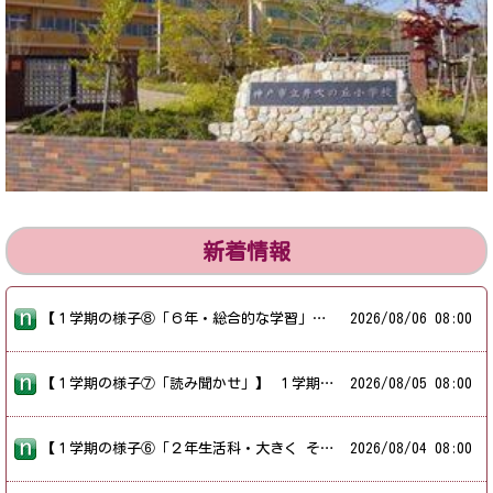
新着情報
【１学期の様子⑧「６年・総合的な学習」】 １学期に紹介できなかった学年の様子を掲載しています。 今日は、「６年生の総合的な学習・キャリア教育」の様子を紹介します。 井吹の丘小学校では、子供たちが、探究的な見方・考え方を働かせ、教科等を横断的に、総合的に学習を行うために、３年生～６年生では「総合的な学習」に取り組んでいます。 各学年のテーマは、３年生は「町づくり」、４年生は「福祉」、５年生は「防災」、６年生は「キャリア教育」です。 ６年生は、「実社会で働く人々の姿と自己の将来」を考える「キャリア教育」をテーマに、１学期は、神戸サイエンスパークにある５つの企業に校外学習に行き、仕事のやりがいや、仕事を選んだ理由、働くうえで大切にしていることなど、直接お聞きしました。 そして、聞いてきたことを、パワーポイントにまとめて、６年生の中で発表し、交流しました。 写真は、発表・交流の時間の様子です。
2026/
08/06 08:00
【１学期の様子⑦「読み聞かせ」】 １学期に紹介できなかった様子を掲載しています。 今日は、本校で実施しているゲストティーチャーによる本などの「読み聞かせ」の様子を紹介します。 低学年だけでなく、高学年にも読み聞かせをしてもらっています。 学年に応じた絵本や物語を紹介してくださったり、紙芝居や絵本を読んで聞かせてくださったりして、子供たちの本への関心を高めてくださっています。 長い夏休み、子供たちには、本に親しんでもらえればとも思います。
2026/
08/05 08:00
【１学期の様子⑥「２年生活科・大きく そだて わたしの 野さい」】 １学期に紹介できなかった学年の様子を掲載しています。 今日は、２年生の生活科「大きく そだて わたしの 野さい」の様子を紹介します。 ２年生は、生活科「大きく そだて わたしの 野さい」の学習で夏野菜を育てていました。 井吹の丘小学校では、体験活動の一つで、１年生は「あさがお」、２年生は「夏野さい」を一人一鉢で育てています。 夏野菜は「なす・トマト・ピーマン・ししとう・おくら」です。 苗から育て、どうしたらうまく育つか考えます。 また、どんなふうに育つかも観察していきます。 毎朝、水をあげて、植物の様子を観察していました。 葉っぱの形だけでなく、手触りやにおいまでかいでいました。 どんな色の花が咲くのかも楽しみにしていました。 夏休みは、子供たちの家に持ち帰って、育てています。 ２年生の夏野菜、実がなって収穫できていますでしょうか。 たのしみですね。
2026/
08/04 08:00