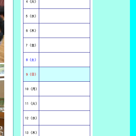
4 (火)
2025/
07/07 17:00
【今日のこんだて】
5 (水)
ごはん・牛乳・牛肉のしぐれに・七
夕そうめんじる・ミニゼリー（ピー
チ）
6 (木)
7月7日に「七夕そうめんじる」が出
ました。天の川に見立てたそうめん
と星型かまぼこで、給食室の釜の中
7 (金)
は、夜空が広がっていました。
子供たちも季節の献立を楽しみなが
ら食べていました。
8 (土)
9 (日)
10 (月)
11 (火)
12 (水)
13 (木)