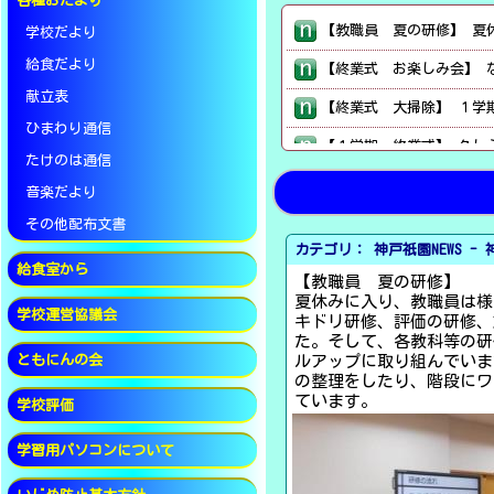
各種おたより
学校だより
給食だより
献立表
ひまわり通信
たけのは通信
音楽だより
その他配布文書
カテゴリ： 神戸祇園NEWS -
給食室から
【教職員 夏の研修】
夏休みに入り、教職員は様
学校運営協議会
キドリ研修、評価の研修、
た。そして、各教科等の研
ともにんの会
ルアップに取り組んでいま
の整理をしたり、階段にワ
ています。
学校評価
学習用パソコンについて