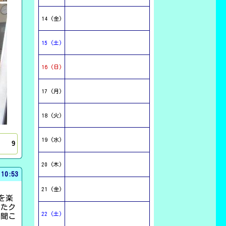
14 (金)
15 (土)
GOOD
27
16 (日)
17 (月)
2025/
07/03 18:00
【今日のこんだて】
小型パン・牛乳・焼きそば・カリポ
18 (火)
リフィッシュ
今日は、大人気のやきそばです。乾
19 (水)
9
燥麺を使用するため、肉や野菜を炒
めたあと、麺を入れふたをし、麺を
やわらかくしてからいっきに混ぜ合
20 (木)
わせます。
 10:53
21 (金)
を楽
いたク
22 (土)
が聞こ