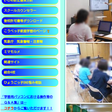
いじめ防止基本方針
スクールカウンセラー
登校許可書等ダウンロード
こうべっ子家庭学習のページ
警報発表時の登下校と地震発生
気象庁 気象警報・注意報
ミマモルメ
関連サイト
統合4校
ひょうごっ子SNS悩み相談
「
学習用パソコンにおける操作等の
Ｑ＆Ａ集」は…
コチラ
からご覧いただけます！！