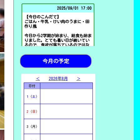
2025/
09/01 17:00
【今日のこんだて】
ごはん・牛乳・けい肉のうまに・田
作り風
今日から2学期が始まり、給食も始ま
りました。とても暑い日が続いてい
るので、食欲が落ちているのではな
いかと思いましたが、良い笑顔で給
食を食べている姿がたくさん見られ
ました。
今月の予定
＜
2026年8月
＞
日付
1 (土)
2 (日)
GOOD
26
3 (月)