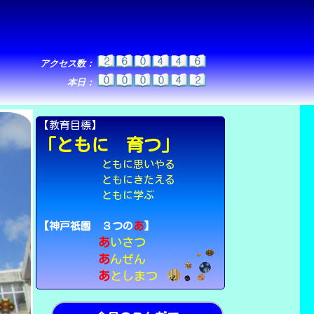
アクセス数：
本日：
【教育目標】
「ともに 育つ」
ともに思いやる
ともにきたえる
ともに学ぶ
【神戸祇園 ３つの
あ
】
あ
いさつ
あ
んぜん
あ
としまつ