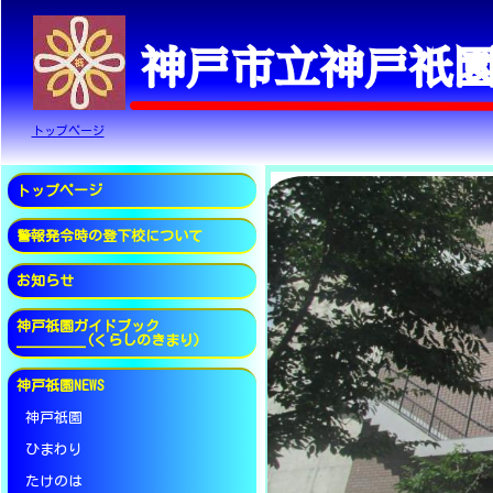
トップページ
トップページ
警報発令時の登下校について
お知らせ
神戸祇園ガイドブック
_________(くらしのきまり)
神戸祇園NEWS
神戸祇園
ひまわり
たけのは