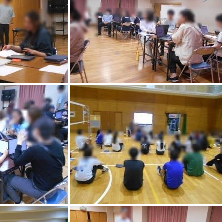
【学校運営協議会】 ７月３日（金）に学校運営協議会を開催しました。運営協議会の委員の方に水泳指導の様子や他の授業の様子を見ていただきました。今回の議題は神戸祇園小学校のガイドブックについて、学校と地域との連携について、校外での子供たちの様子などについて話をしました。学校と地域と保護者が連携して子供を真ん中にして前向きな話し合いをすることができました。これからもよろしくお願いします。
2026/
07/06 18:44
【１年生 生活】 先週の金曜日、１年生が学校たんけんをしていました。校長室にもたくさんの１年生がインタビューに来ていました。「なんでトロフィーがあるのですか。」「なんで机とテーブルが大きいのですか。」など、素朴な疑問を投げかけてくれました。メモが追いつかない様子でしたが、一生懸命聞いて、書いている様子がとても微笑ましかったです。どんな風に発表するのか楽しみです。
2026/
07/06 18:37
【４年生 学年大会】 先週の木曜日に４年生が学年大会をしていました。学年大会のめあては「仲をふかめる」ということで、仲間とともに一生懸命ダンスを踊り、仲間とともに段ボールを落とし、仲間とともに玉入れをして他のクラスと競っていました。クラスメートと声を掛け合う姿、友達を応援する姿がたくさん見られました。とても盛り上がった楽しい学年大会でした。これからの生活の中でも、仲間を応援する姿が見られたらうれしいです。
2026/
07/06 18:00
時の対応について [ pdf 349 KB ]
2026/
07/06 14:57
【４年生 体育】 ドリルタイムからスタートした４年生。たくさん泳いで身体もあたたまっていたようでした。何をするかが分かっているので、素早い行動でした。神戸祇園小学校の３つのあ「あいさつ」「あんぜん」「あとしまつ」が守れている授業でした。ビート板がバラバラだな～と見ていたら、気が付いて、進んできれいに片付けている子もいて感心しました。ひっくりカンカンも楽しそうでした。
2026/
07/02 19:07
【ぎおん七夕大会】 代表委員会主催でぎおん七夕大会が開催されています。少しずつみんなの願い事が増えています。素敵な願い事を読むと、ほっこりした気持ちになります。みんなの願いが叶うといいですね。
2026/
07/01 18:31
【ともにんタイム】 ３年生～６年生のともにんタイムの様子です。今日は、自分で選択したコースで算数の勉強をしました。プリントや学習用タブレットを利用して計算の習得めざして一生懸命挑戦する姿が素敵でした。授業が終わり、廊下ですれ違った子が、「前にやったテストが前よりできるようになってて嬉しかった。」と伝えてくれました。成長する喜びも感じられるともにんタイムでした。
2026/
07/01 18:01