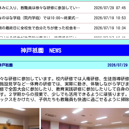
【教職員 夏の研修】 夏休みに入り、教職員は様々な研修に参加しています。校内研修では人権研修、生徒指導研修、サキドリ研修、評価の研修、施設見学など…体育の研修では、実際に動き、体験しながら学びました。そして、各教科等の研修で全国大会に参加したり、教育実践研修に参加したりして自身のスキルアップに取り組んでいます。２学期からの授業で、少しでも活用できるように頑張ります。学校の整理をしたり、階段にワックスをかけたり、子供たちも教職員も快適に過ごせるように掃除もしています。
2026/
07/29 07:45
【終業式 お楽しみ会】 なのはな学級（院内学級）では10:00～終業式が行われました。その後に、お楽しみでゲームを楽しみました。それぞれの学級でもお楽しみ会が行われていました。廊下で何やら変装をしていたクラスもありました。どんなゲームをしていたのでしょうか。どのクラスからも楽しい笑い声が聞こえていました。笑顔で１学期を締めくくることができてよかったですね。
2026/
07/19 10:53
【終業式 大掃除】 １学期の最終日に全校生で自分たちが使った校舎をピカピカにしていました。感謝の思いを込めて… 音楽の先生が、「音楽室を掃除していた児童がみんな良く動き、隅々まで綺麗に掃除をしていて嬉しい気持ちになった。」と言っていました。そんな話を聞くと、とても温かい気持ちになります。教室や廊下を掃除していた子供たちも、心を込めて掃除していた様子が伝わってきました。エアコンのフィルターも外で洗っていました。
2026/
07/19 10:34
【１学期 終業式】 久しぶりに全校生が体育館に集まり、終業式を行いました。５年生が一番始めに体育館に入り、落ち着いた静かな雰囲気を作ってくれていました。後に続く、後輩の手本となっていました。２年生と４年生の代表児童が、１学期頑張ったことを話していましたが、自分で話す言葉を覚え、立派に伝えることができていました。素晴らしかったです。２学期も目標をもち、挑戦してほしいと願っています。「あいさつ」「あんぜん」「 あとしまつ」３つのあを守り、楽しい夏休みを過ごしてほしいと思います。そして、２学期にまた、子供たちに会えるのを楽しみにしています。保護者のみなさま、地域のみなさま、ともに子供たちを見守ってくださり、励ましてくださりありがとうございました。２学期もよろしくお願いいたします。
2026/
07/17 16:41
【２年生 お楽しみ会とお楽しみ会の企画】 楽しそうな声が廊下にも聞こえていたので教室を見ると、学級活動でお楽しみ会をしていました。みんな笑顔で素敵なひとときでした。みんなで相談して椅子取りゲームに決めたのでしょうか。隣のクラスでは、明日に行う予定のお楽しみ会の相談をしていました。楽しい時間になりますように…。笑顔で夏休みが迎えられるといいですね。
2026/
07/16 16:37
神戸祇園 NEWS
【５年生 国語 ４年生と交流】 ５年生が国語の授業でユニバーサルデザインについて調べ、「話す」「聞く」の学習に取り組んでいました。４年生は総合的な学習でユニバーサルデザインの事を学んでいるので、自分が勉強している内容と照らし合わせながら聞くことができていたようです。５年生が、４年生に分かるように工夫しながら話していた様子が微笑ましかったです。
2026/
07/16 13:27
 神戸祇園
2026/
07/29
【６年生 総合的な学習】 平和学習で、戦争時の神戸について調べて自分なりにまとめたことを、他のクラスとともに互いに伝え合う授業をしていました。自分で感じたことや考えを伝えることができました。戦争について学んだことを、日々の生活と結び付けて、今の自分にできることを実践してほしいと願っています。
2026/
07/16 13:15
々な研修に参加しています。校内研修では人権研修、生徒指導研
【本格的な夏がやってきました】 先週末ぐらいから本格的な暑さがやってきました。そんな中、下校時の正門付近が少しでも涼しくなるように、管理員さんがウォータークーラーの設置と、水まきをしてくれています。熱中症の予防もしていきたいと思います。
2026/
07/13 17:56
施設見学など…体育の研修では、実際に動き、体験しながら学び
【放送朝会】 今日の放送朝会では、昨日の女子バレーボールのように、最後まであきらめない気持ちをもって欲しいという話、お世話になっている人に感謝の思いを伝えるという話と課題図書の話をしました。神戸市の中学生が小学校2年生から米作りをしていることが本になり、今年度の課題図書に選ばれています。生徒指導担当からは、祇園まつりが始まるので、再度、「子供同士で行く場合は、５時に帰ること。」「見知らぬ人について行かないこと。」「人の少ないところに行かないこと。」「お金や物のかしかりは絶対にしてはいけないこと。」を伝えました。事故やトラブルが起きないよう、子供たちへの声かけ、よろしくお願いします。
2026/
07/13 11:56
修で全国大会に参加したり、教育実践研修に参加したりして自身
す。２学期からの授業で、少しでも活用できるように頑張ります
【こうべぎおんアートフェスタ】 子供たちが、作品展を観ている様子です。同じ学年や、他学年の作品を観て、刺激を受けていたようです。「鏡に映った作品の工夫がよかった。」と、クラスのみんなに良さを発表したり、友達のかっこいい部分を見つけて記録用紙に書いたりしていました。次、自分が作品を作る時の参考になるといいですね。
2026/
07/11 12:53
ックスをかけたり、子供たちも教職員も快適に過ごせるように掃
【６年生 体育】 ７月10日の水泳は、２時間続きで学年大会を行いました。梅雨も明け、セミも鳴き出す夏らしい天候でした。３分間、ひっくりかんかんをして泳いでいるので、運動量も十分だったようです。数回、勝負をしていました。とても気持ちよさそうに泳いでいた６年生でした。
2026/
07/11 12:45
【こうべぎおんアートフェスタ】 今日から個別懇談、そしてこうべぎおんアートフェスタが始まりました。保護者の方と、子供たちの成長について、前向きなお話ができたらうれしいです。懇談にお越しの際は、発想豊かな子供たちの作品も是非ご覧ください。
2026/
07/09 19:52
【たけのはプール】 お天気のよくない日が続いていましたが、6時間目のたけのはタイムに合わせたように、気温が上がり、よいプール日和になりました！ ひっくりかんかんで体を慣らした後は、宝探しやリレーなどを楽しみました。リレーの順番を決める際は、５・６年生がリーダシップをとり、顔を突き合わせて相談していました。「仲良く協力して」という約束を守って、楽しい時間を過ごすことができました。
2026/
07/08 11:00