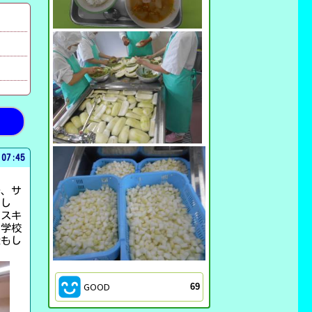
 07:45
修、サ
まし
のスキ
。学校
除もし
GOOD
69