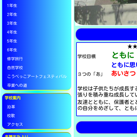
1年生
2年生
3年生
4年生
5年生
★
6年生
ともに
学校目標
修学旅行
ともに思いやる
自然学校
あいさつ
３つの「あ」
こうべっこアートフェスティバル
卒業への道
学校は子供たちが成長す
張りを積み重ね成長して
学校案内
友達とともに、保護者と
沿革
の自分をめざして、とも
校歌
アクセス