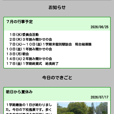
お知らせ
７月の行事予定
2026/
06/25
１日(水)委員会活動
２日(木)３年読み聞かせの会
７日(火)～１０日(金)１学期末個別懇談会 糀台絵画展
１０日(金)１年読み聞かせの会
１３日(月)朝会
１４日(火)２年読み聞かせの会
１７日(金)１学期終業式 給食終了
今日のできごと
明日から夏休み
2026/
07/17
１学期最後の１日が終わりまし
た。今日の下校風景です。多く