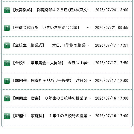
【吹奏楽部】 吹奏楽部は２６日(日)神戸文化ホールで行われる吹奏楽コンクールに向けて、体育館で練習しています。本番まであと２日。みんな先生の指揮に集中して演奏しています。当日は練習の成果を発揮し、ホールいっぱいに神出中学校吹奏楽部の音色を響かせてください！
2026/
07/24 13:00
【生徒会執行部 いきいき生徒会会議】 ７月２１日（火）、第６４回いきいき生徒会会議が行われました。２０２３年から市内中学校での対面形式とオンライン形式のハイブリット実施が行われており、本校は昨年と同様のオンライン形式で５人の執行部員が参加しました。 生徒会運営上の諸問題の討議や生徒会役員としてのリーダーシップの身に付け方など、学校間の親睦を図りながら研究討議が行われました。
2026/
07/21 09:55
【全校生 終業式】 本日、1学期の終業式を行いました。校長先生からは、１学期を振り返るとともに、夏休みの過ごし方についてお話がありました。また、学習や部活動、生活面などで充実した夏休みにしてほしいことや、安全に気を付けて過ごすことの大切さについての話がありました。明日から始まる夏休みが、生徒一人一人にとって有意義なものとなり、2学期に元気な姿で登校してくれることを楽しみにしています。
2026/
07/17 17:51
【全校生 学年集会・大掃除】 今日は１学期終業式でした。１，２校時は、学年集会で学年の先生方からお話を聞き、担任の先生から通知表をもらいました。３校時は大掃除をしました。普段の清掃活動ではなかなか取り組めていないところまで美しくできました。
2026/
07/17 17:50
【80回生 思春期デリバリー授業】 昨日３年生の６校時は助産師さんによる思春期デリバリー授業でした。演題は「思春期の皆さんへ 性と健康のお話」です。少し難しい言葉も出てきましたが、身近な人間関係について改めて考えることができました。大切なことを学ぶ１時間になりました。
2026/
07/17 12:00
【80回生 音楽】 ３年生の３校時の授業は音楽でした。１０月の文化祭に向けて、合唱練習が始まっています。さすがは３年生。パート練習でも、全体での合唱練習でも、いい声が音楽室に響いていました。
2026/
07/16 17:00
【82回生 家庭科】 １年生の３校時の授業は家庭科でした。今の単元はトートバッグの製作です。被服室でミシンを使い、バッグの両脇を縫いました。ミシンの糸掛けや刺し子での飾り付けも頑張りました。
2026/
07/16 17:00