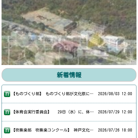
新着情報
【ものづくり部】 ものづくり部が文化祭に向けての作品づくりに励んでいます。丁寧に、集中して、それぞれの作業に取り組んでいました。文化祭での展示発表が楽しみです。
2026/
08/03 12:00
【体育会実行委員会】 29日（水）に、体育会実行委員会を実施しました。実行委員会の生徒が集まってマスゲームの練習を行いました。体育会で全校生徒が取り組むマスゲームに向けて、２・３年生が１年生に演技の動きや、ポイントを丁寧に伝えながら練習を進めました。今後も本番に向けて、実行委員を中心に準備を進めていきます。
2026/
07/29 12:00
【吹奏楽部 吹奏楽コンクール】 神戸文化ホールにて吹奏楽コンクール神戸地区大会が行われました。毎日練習を積み重ねてきた成果を存分に発揮し、全員で心をひとつにしてホールいっぱいに美しい音色を響かせることができました。暑い中たくさんの応援ありがとうございました。
2026/
07/26 18:00