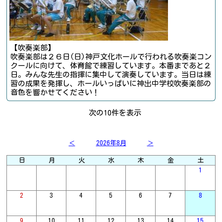
【吹奏楽部】
吹奏楽部は２６日(日)神戸文化ホールで行われる吹奏楽コン
クールに向けて、体育館で練習しています。本番まであと２
日。みんな先生の指揮に集中して演奏しています。当日は練
習の成果を発揮し、ホールいっぱいに神出中学校吹奏楽部の
音色を響かせてください！
次の10件を表示
＜
2026年8月
＞
日
月
火
水
木
金
土
1
2
3
4
5
6
7
8
9
10
11
12
13
14
15