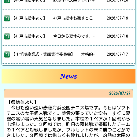
【神戸市総体より】 野球は準決勝(ベスト４)です。西区にある、雄岡山の見える神港橘高校の栄グラウンドで行われました。市立の高校の一グラウンドとは思えない、本格的な野球専用グラウンドです。 試合は力的には互角なのでしょうが、じりじりと土俵際に詰め寄る相手の攻めの前に、残念ながら一歩及びませんでした。試合後、神戸市３位の表彰をしていただきました。三日連続炎天下での試合、選手も応援の方々も、本当にお疲れさまでした。 本校の市総体はこれで終了し、県大会出場の部以外の運動部は３年生が引退します。残った２年生･１年生は８月一杯まで活動し、本校４７年間の運動部の部活動が幕を下ろす予定です。部活動最後の時まで、温かく見守って下されば幸いです。
2026/
07/20
【神戸市総体より】 神戸市総体も残すところは野球のみとなりました。雨による順延のため、本来なら決勝戦で使う予定だった「あじさいスタジアム」を準々決勝(ベスト８)で使わせていただきます。電光掲示板に選手の名前が表示され、本格的です。こういう所での試合はまた格別ですね。 試合は序盤に入れた点を守り抜き、準決勝(ベスト４)に進出です。
2026/
07/19
【神戸市総体より】 今日から夏休みです。神戸市総体も大詰めを迎え、灼熱の太陽のもと、野球の４回戦(ベスト16)、ソフトテニスの男子団体戦・女子個人戦がそれぞれベスト16からが行われました。 野球部は大原中のグラウンドで試合です。初回から得点し、リードを保ったままベスト８に進出しました。 ソフトテニスは明石公園のテニス場で行われました。駐車場満杯のため残念ながら会場にたどり着けず写真こそありませんが、男女ともベスト８を狙って挑みましたが一歩及ばず、ベスト16の記録です。個人戦の女子は県大会に出場します。 暑い中、頑張った選手の皆さん、保護者の方をはじめ応援に駆け付けた皆さん、本当にお疲れ様でした。
2026/
07/18
【１学期終業式・実践実行委員会】 本格的な夏になってきました。今日は高地である広陵中学校でもさすがに暑さを感じます。 今日は早いもので１学期の終業式です。広い広陵中の体育館も熱気がこもり暑い中での式でした。その中でも校歌をしっかり歌い、各学年の代表が１学期の反省を話しました。 その後は、集会、学活で通知簿を一人一人に渡し、読書会を経て大掃除で締めくくり、給食を食べて終了です。 放課後は青少協主催の「実践実行委員会」があり、１年生の代表と、両小学校の６年生の代表とが集まり、地域に貼るポスターを作りました。短時間で作ったとは思えない作品で、実際に地域で目にするのを楽しみにしています。 明日から夏休みです。例年と違ってコベカツの体験会も行われます。詳細は本ＨＰの「コベカツ情報」のページをご覧ください。生徒のみんなが安全に過ごせますように。そして有意義な生活ができますように。
2026/
07/17
News
2026/
07/27
【県総体より】
今日も遠い遠い赤穂海浜公園テニス場です。今日はソフト
テニスの女子個人戦です。薄雲の張っていた空も。すぐに夏
雲の暑い暑い天気となりました。本校の１ペアが１回戦から
出場しました。２回戦では、昨日の団体戦で優勝したチーム
の１ペアと対戦しましたが、フルセットの末に勝つことがで
きました。３回戦では惜しくも敗れましたが、灼熱の太陽の