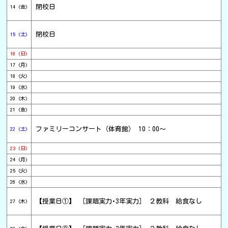
閉校日
14 (金)
閉校日
15 (土)
16 (日)
17 (月)
18 (火)
19 (水)
20 (木)
21 (金)
ファミリーコンサート（体育館） 10：00～
22 (土)
23 (日)
24 (月)
25 (火)
26 (水)
【授業日①】 ［課題実力･3年実力］ ２教科 給食なし
27 (木)