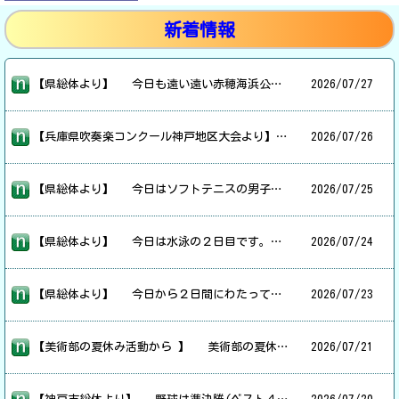
新着情報
【県総体より】 今日も遠い遠い赤穂海浜公園テニス場です。今日はソフトテニスの女子個人戦です。薄雲の張っていた空も。すぐに夏雲の暑い暑い天気となりました。本校の１ペアが１回戦から出場しました。２回戦では、昨日の団体戦で優勝したチームの１ペアと対戦しましたが、フルセットの末に勝つことができました。３回戦では惜しくも敗れましたが、灼熱の太陽のもと、長時間にわたる試合の連続を乗り越え、本当にお疲れさまでした。
2026/
07/27
【兵庫県吹奏楽コンクール神戸地区大会より】 吹奏楽コンクールが神戸文化ホールであり、本校の吹奏楽部が出場しました。出演順が４番ということで、朝早くから集合しての準備で大変でした。著作権など大人の事情で演奏中の写真がありませんが、その前後の様子から、演奏を想像してみてください。朝早くから夕方遅くまで、本当にお疲れさまでした。また、学校ご近所の皆様、早朝からの音出し・演奏でご迷惑をお掛けしたことと思います。ご協力、心より感謝いたします。
2026/
07/26
【県総体より】 今日はソフトテニスの男子個人戦です。岡山県がすぐそばの赤穂海浜公園テニス場で行われました。天気は良すぎて暑い暑い会場です。本校から１ペアが出場し、２回戦からのスタートです。初戦は危なげなく勝ち進みましたが、あまり休む間もなく次の３回戦が始まり、県大会のレベルも高く、惜しくも３回戦で敗れました。灼熱の太陽で焦げつきそうな天気の中、本当にお疲れさまでした。
2026/
07/25
【県総体より】 今日は水泳の２日目です。昨日同様、会場はものすごい熱気です。本校からはフリーリレーと個人種目に出場しました。２日間にわたる熱戦、本当にお疲れさまでした。 【ワークキャンプより】 福祉体験学習ワークキャンプの第一期目をしています。今日はその最終日です。本校から２名、広陵児童館にお世話になっています。今日は広陵小の学童保育コーナーで活動をしていました。３日間だけですが、自身の将来について考えるきっかけになればと思います。
2026/
07/24
【県総体より】 今日から２日間にわたって水泳競技の県大会です。スイミングで活動している４名が、メドレーリレーといくつかの個人種目に出場しました。さすが県大会ともなると観客席はほぼ満席で、高温高湿の熱気あふれる会場でした。選手のレベルも高く、熱い戦いが見られました。
2026/
07/23
【美術部の夏休み活動から 】 美術部の夏休みの活動を覗いてきました。本校の文化部は９月に行われる文化発表会まで活動を続けます。美術部は８月中に作品を完成させ、９月は展示の準備をするとのことです。美術部にお邪魔すると、ちょうど文化発表会に向けての作品を作っている最中でした。これに色付けして完成させていくようです。文化発表会で完成されたものが展示されるのを楽しみにしています。
2026/
07/21