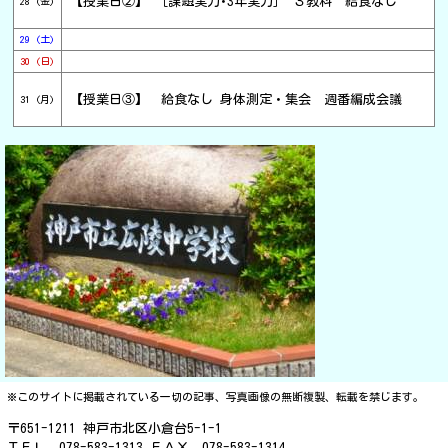
【授業日②】 ［課題実力･3年実力］ ３教科 給食なし
28 (金)
29 (土)
30 (日)
【授業日③】 給食なし 身体測定・集会 週番編成会議
31 (月)
※このサイトに掲載されている一切の記事、写真画像の無断複製、転載を禁じます。
〒651-1211 神戸市北区小倉台5-1-1
ＴＥＬ 078-583-1313 ＦＡＸ 078-583-1314