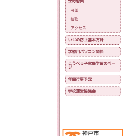
学校案内
沿革
校歌
アクセス
いじめ防止基本方針
学習用パソコン関係
こうべっ子家庭学習のペー
ジ
年間行事予定
学校運営協議会