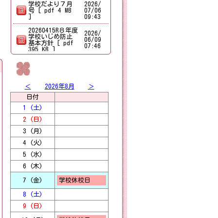
学校だより７月
2026/
号 [ pdf 4 MB
07/06
]
09:43
20260415R８年度
2026/
学校いじめ防止
06/09
基本方針 [ pdf
07:46
395 KB ]
2026/
【6月5日（金）1・6年ペア 生田川公園】 この日は、天候にも恵まれて暑すぎないちょうどよい気温の中、お出かけすることができました。 道中は、1年生と6年生がしっかりと手をつないで安全に歩くことができました。 1年生は6年生のお兄さんお姉さんと話をしてとても楽しそうな表情を、6年生は1年生に頼りにされて嬉しそうな表情を見せていました。 公園では、遊具や鬼ごっこなど思い思いの遊びをして、約1時間たっぷり遊びました。 水筒などの荷物のご準備、ありがとうございました。
06/08
16:06
＜
2026年8月
＞
2026/
本日、６時５０分頃、神戸市中央区に発令されていた暴風警報が解除されましたので、通常通りの学校運営となります。児童の安全確保に十分留意して登校してください。
06/03
日付
06:56
1 (土)
2026/
2 (日)
【６年生 考古博物館】 社会科の学習で考古博物館へ行きました。 土器や石包丁などの実物に触れたり、昔の暮らしが分かる展示を見たりして、教科書で学習したことをさらに深めていました。さすが六年生という鑑賞態度でのめりこむようにメモを取っていました。 お弁当を食べてからは、博物館の外へ出て遺跡のクイズラリーをしました。竪穴式住居の中に入ると「思ったよりも涼しい」「中は意外と広い」と言っている子がたくさんいて、実際に体験する良さをひしひしと感じました。
05/29
16:49
3 (月)
学校だより６月
2026/
4 (火)
号 [ pdf 4 MB
05/29
5 (水)
]
16:01
6 (木)
2026/
３年生 神出自然教育園へ行きました。 すずしい風の吹く曇り空の下、田植えをしました。初めて体験する子も多く、泥の中を最初は怖がっていましたが、だんだんと慣れて泥の感触を楽しんでいました。上手に等間隔に植えることができました。 田植えの後は、ネイチャービンゴです。多くの生き物に触れることができました。中には、神出自然教育園の先生方に自分から質問をする子もいて素晴らしかったです。 午後は、モンシロチョウの観察をしました。天気に恵まれ、キャベツ畑を美しく乱舞するモンシロチョウの様子を学習することができました。また、自然の中でモンシロチョウは１００個の卵のうち１個しか成虫になることが難しいと聞き、命の大切さも学びました。
05/28
7 (金)
学校休校日
18:03
8 (土)
2026/
【運動会】 ５月２３日穏やかな天気の中、運動会が開催されました。 なかなか練習日がとれない中、子どもたちはこの日のために練習をしてきました。 かけっこやリレー、玉入れ、大玉転がし、綱引き、応援合戦…全力を出して楽しんでいました。 紅白の得点は最後まで接戦で応援にも熱が入りました。
05/26
9 (日)
14:00