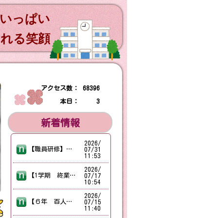
気いっぱい
ふれる笑顔
アクセス数：
68396
本日：
3
新着情報
2026/
【職員研修】中央区夏季合同研修会 中央区各校の先生方が春日野小学校に集まり、合同研修会を行いました。教育委員会事務局から講師を派遣していただき、「協働的な学び」をテーマに、講義や演習を通して授業改善の在り方について学びました。１学期の授業実践を振り返ったり、２学期以降の授業づくりのヒントを得たりすることができる充実した研修となりました。
07/31
11:53
2026/
【1学期 終業式】 1学期が終わりました。 終業式では、2年生と4年生の代表児童が1学期にできたことや、これから頑張りたいことを堂々と発表しました。 終業式最後には春日野小学校PTA作成の夏休みの過ごし方の動画を視聴しました。 不審者対応の『いかのおすし』、地域でのマナーについてのお話でした。 １５日（水）には４～６年生対象に、非行防止教室として神戸市中央少年サポートセンターの方に放課後のくらしのお話をしていただいています。 ネットトラブル、不審者、水の事故など、子どもたちが悲しい思いをしないために、引き続き子どもたちの見守りをよろしくお願いします。 その後はあゆみをもらったり、お楽しみ会や掃除をしたりしてクラスで過ごしました。 帰るころにはこれから始まる夏休みにわくわくしていました！ ルールを守って安全に、楽しい夏休みにしてくださいね！
07/17
10:54
2026/
【６年 百人一首大会】 五色に分かれている百人一首に挑戦しました。 白熱した戦いになりましたが、合計枚数でわずかに２組が上周り、２組の勝利となりました。
07/15
11:40