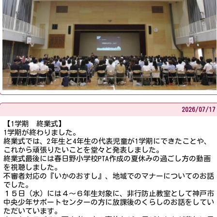
2026/
07/17
【1学期 終業式】
1学期が終わりました。
終業式では、2年生と4年生の代表児童が1学期にできたことや、
これから頑張りたいことを堂々と発表しました。
終業式最後には春日野小学校PTA作成の夏休みの過ごし方の動画
を視聴しました。
不審者対応の『いかのおすし』、地域でのマナーについてのお話
でした。
１５日（水）には４～６年生対象に、非行防止教室として神戸市
中央少年サポートセンターの方に放課後のくらしのお話をしてい
ただいています。