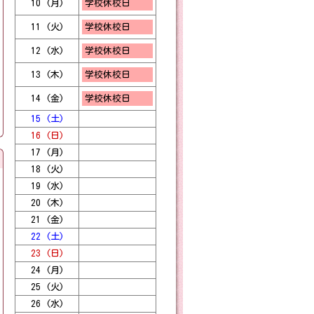
10 (月)
学校休校日
R8年度 第１回
2026/
学校運営協議
05/14
会 議事録 [ pd
18:30
11 (火)
学校休校日
f 195 KB ]
12 (水)
R8年度 第１回
学校休校日
2026/
学校運営協議
05/14
会 議事録 [ pd
14:15
13 (木)
学校休校日
f 195 KB ]
学校だより５月
2026/
14 (金)
学校休校日
号 [ pdf 5 MB
04/30
]
08:37
15 (土)
16 (日)
2026/
４年生 運動会練習始まりました！ 今週から、運動会練習が始まっています。２７日（月）は、３・４年生で大玉転がしの練習を行いました。今年は、「カスガノトピア」というプログラム名です。 １回目だったので動きの確認でしたが、４年生は昨年経験していたので、「さすが」の様子でした。次はいよいよ大玉を使います！ そして、大玉ころがしの前には「ズートピア２」の曲「君がいるだけで」に合わせてダンスします。休み時間にも、進んで練習している子も。次の練習が楽しみです。 また、紅白対抗リレーの練習も２８日（火）に行いました。入場から退場までの動きを確認しました。バトンを使ってのリレーは、４年生で初めて行います。最後までみんながんばって取り組みました。
04/28
17 (月)
15:56
18 (火)
2026/
【5年 校外学習（市ケ原）】 5年生は、4月24日（金）に市ケ原の校外学習に出掛けました。前日が雨でしたが、当日は雨は上がり張り切って出発できました。 心配していた道中も、思っていたほどぬかるんではおらず、順調に登山？ハイキング？することができました。少し疲れてくると、班やクラス、学年全体で「絆！全力、思いやり、ハッピー！」と元気に声を掛け合いながら頑張って歩きました。 布引の滝は前日の雨の為、いつもより水量が多く、迫力ある姿を見ることができました。 市ケ原に到着すると、石ころに絵を描いたり、笹船を作って川に流したりして自然を満喫しました。 お家の愛情のこもったお弁当も皆でおいしくいただきました。 自然学校はまだ先ですが、よい練習になったと思います。
04/27
19 (水)
17:51
20 (木)
2026/
21 (金)
【3年生 校区たんけん】 社会科の学習で、校区の地図をつくるためにたんけんをしました。 自分の家より遠い場所、ふだん意識してみていない場所が新鮮にうつり、たくさんの発見がありました。
04/27
17:39
22 (土)
2026/
23 (日)
【1年生に校歌を教える会】 6年生から1年生へ、春日野小学校の校歌を教える会がありました。 ペアの1年生のために、好きなキャラクターを書いたり色ぬりをしたりして、世界で一枚だけの特別な楽譜を作りました。 その楽譜を見ながら、少しずつゆっくり優しく教えていました。 6年生は、1年生のペースに合わせて。1年生は、6年生の話をよく聞いて。 集中して取り組んでいたので、授業が終わるころには1年生は自信をもって歌えるようになっていました！ 1年生も6年生も、どちらもあきらめないで頑張りました。
04/27
16:54
24 (月)
25 (火)
2026/
【学習参観日】 保護者の方に３時間目の授業を見てもらいました。 子どもたちはそわそわしながらも張り切っていました！ たくさんのご参観ありがとうございました。
04/17
26 (水)
12:34