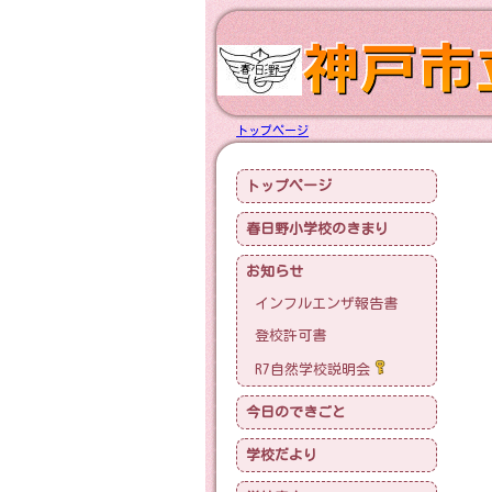
トップページ
トップページ
春日野小学校のきまり
お知らせ
インフルエンザ報告書
登校許可書
R7自然学校説明会
今日のできごと
学校だより