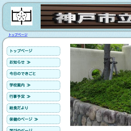
トップページ
トップページ
お知らせ ≫
今日のできごと
学校案内 ≫
行事予定 ≫
給食だより
保健のページ ≫
学びのページ