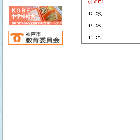
（山の日）
全学年 薬物乱用防止教
12 (水)
１年生 掲示物
13 (木)
文化部発表会 展示の部
14 (金)
文化部発表会
文化部発表会について
全校朝集
CBT調査
１年生 学年朝集
お知らせ
全校朝集