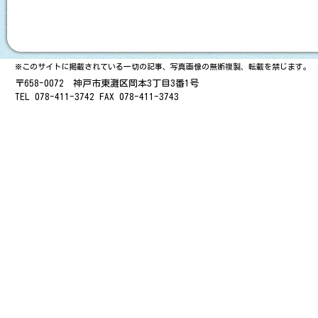
体育会練習
１年生 学年演技練習
※このサイトに掲載されている一切の記事、写真画像の無断複製、転載を禁じます。
８０回生修学旅行３日目
〒658-0072 神戸市東灘区岡本3丁目3番1号
TEL 078-411-3742 FAX 078-411-3743
８０回生修学旅行２日目
８０回生修学旅行１日目
１年生 いじめ未然防止
修学旅行１日目②
８０回生修学旅行１日目
１年生 全員リレー練習
１年生 野外活動発表会
気象警報発表時の対応につ
pdf 356 KB ]