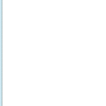
期末考査最終日
期末考査
総体、コンクール壮行会
教育相談週間
R8.7月献立 [ pdf 2 MB 
１年生 エンカウンター
第79回 体育大会
体育会準備
体育会予行
お知らせ
全校朝集