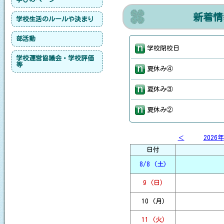
新着情
学校生活のルールや決まり
部活動
学校閉校日
学校運営協議会・学校評価
等
夏休み④
夏休み③
夏休み②
夏休み①
＜
2026年
日付
終業式
8/8 (土)
個別保護者会最終日
9 (日)
R8.9 献立 [ pdf 2 MB ]
10 (月)
全校朝集
11 (火)