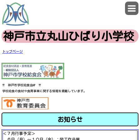
神戸市立丸山ひばり小学校
トップページ
⇈ 神戸市学校給食会HP ⇈
学校給食の食材や食育事業に関する情報を掲載しています。
お知らせ
＜７月行事予定＞
６日（月）～１０日（金）：図工作品展