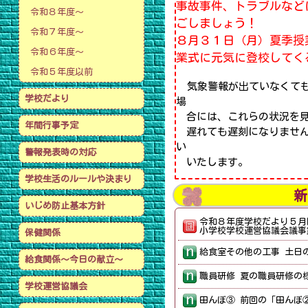
事故事件、トラブルなど
令和８年度～
ごしましょう！
令和７年度～
８月３１日（月）夏季授
令和６年度～
業式に元気に登校してく
令和５年度以前
気象警報が出ていなくても
学校だより
場
合には、これらの状況を見
年間行事予定
遅れても遅刻になりません
い
警報発表時の対応
いたします。
学校生活のルールや決まり
新
いじめ防止基本方針
令和８年度学校だより５月
小学校学校運営協議会議事録 [ 
保健関係
給食関係～今日の献立～
学校運営協議会