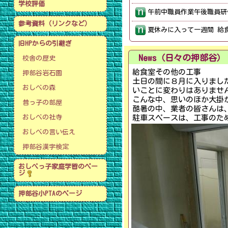
学校評価
参考資料（リンクなど）
旧HPからの引継ぎ
News（日々の押部谷）
校舎の歴史
給食室その他の工事
押部谷岩石園
土日の間に８月に入りまし
おしべの森
いことに変わりはありませ
こんな中、思いのほか大掛
昔っ子の部屋
酷暑の中、業者の皆さんは
おしべの社寺
駐車スペースは、工事のた
おしべの言い伝え
押部谷漢字検定
おしべっ子家庭学習のペー
ジ
押部谷小PTAのページ