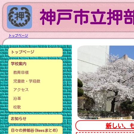
神戸市立押
トップページ
トップページ
学校案内
教育目標
児童数・学級数
アクセス
沿革
校歌
お知らせ
新しい、
日々の押部谷(Newsまとめ)