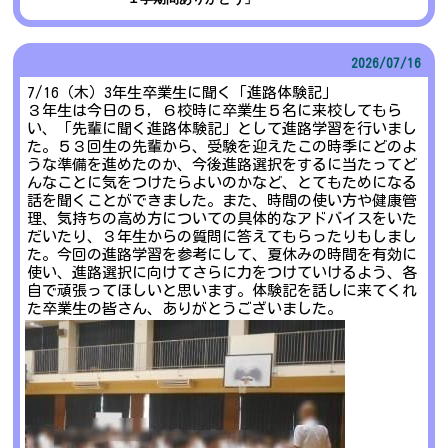
2026/
07/16
7/16（木）3年生卒業生に聞く「進路体験記」
３年生は今日の５，６校時に卒業生５名に来校してもら
い、「先輩に聞く進路体験記」として進路学習を行いまし
た。５３回生の先輩から、受験を迎えたこの時季にどのよ
うな準備を進めたのか、今後進路選択をするに当たってど
んなことに気をつけたらよいのかなど、とてもためになる
話を聞くことができました。また、時間の使い方や健康管
理、気持ちの高め方についての具体的なアドバイスをいた
だいたり、３年生からの質問に答えてもらったりもしまし
た。今回の進路学習を参考にして、夏休みの時間を有効に
使い、進路選択に向けてさらに力をつけていけるよう、各
自で頑張ってほしいと思います。体験記を話しに来てくれ
た卒業生の皆さん、ありがとうございました。