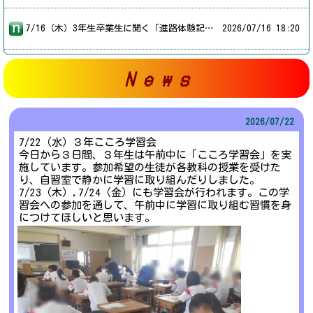
7/16（木）3年生卒業生に聞く「進路体験記」 ３年生は今日の５，６校時に卒業生５名に来校してもらい、「先輩に聞く進路体験記」として進路学習を行いました。５３回生の先輩から、受験を迎えたこの時季にどのような準備を進めたのか、今後進路選択をするに当たってどんなことに気をつけたらよいのかなど、とてもためになる話を聞くことができました。また、時間の使い方や健康管理、気持ちの高め方についての具体的なアドバイスをいただいたり、３年生からの質問に答えてもらったりもしました。今回の進路学習を参考にして、夏休みの時間を有効に使い、進路選択に向けてさらに力をつけていけるよう、各自で頑張ってほしいと思います。体験記を話しに来てくれた卒業生の皆さん、ありがとうございました。
2026/
07/16 18:20
N e w s
2026/
07/22
7/22（水）３年こころ学習会
今日から３日間、３年生は午前中に「こころ学習会」を実
施しています。参加希望の生徒が各教科の授業を受けた
り、自習室で静かに学習に取り組んだりしました。
7/23（木）,7/24（金）にも学習会が行われます。この学
習会への参加を通して、午前中に学習に取り組む習慣を身
につけてほしいと思います。