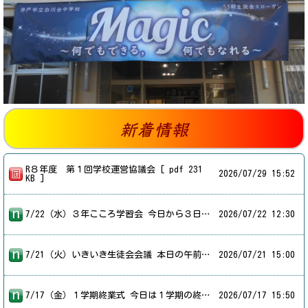
新着情報
R８年度 第１回学校運営協議会 [ pdf 231
2026/
07/29 15:52
KB ]
7/22（水）３年こころ学習会 今日から３日間、３年生は午前中に「こころ学習会」を実施しています。参加希望の生徒が各教科の授業を受けたり、自習室で静かに学習に取り組んだりしました。7/23（木）,7/24（金）にも学習会が行われます。この学習会への参加を通して、午前中に学習に取り組む習慣を身につけてほしいと思います。
2026/
07/22 12:30
7/21（火）いきいき生徒会会議 本日の午前中に、「いきいき生徒会会議」が行われました。神戸市立の各中学校の生徒会執行部メンバーが参加して毎年行われる会議で、１０班に分かれて他校との情報交換や話し合いを行いました。対面で会議に参加する学校と、オンラインで会議に参加する学校がありました。白川台中学校はオンライン参加をしました。自校の取り組みの紹介と他校の取り組みに対する質問などをして、２学期以降の各校の生徒会活動の活発化のアイデアを出し合いました。白川台中学校の代表として会議に参加した生徒会執行部の皆さん、ご苦労様でした。
2026/
07/21 15:00
7/17（金）１学期終業式 今日は１学期の終業式が行われました。３学年とも時間を守って集合し、式典にふさわしい雰囲気を作ることができました。終業式に先立って、各学年・生徒会代表生徒の言葉、表彰伝達、離任されるALTの先生からのあいさつなどがありました。終業式では、校長先生から「自律と自立」の話や、「早起き・早寝」の話がありました。その後、各学年ごとに学年集会やHRが行われました。明日からは長い夏休みが始まります。「自律」の心を忘れず、安心・安全で健康な夏休みを過ごしてほしいと思います。８月２７日（木）が夏季授業日１日目となっています。再び生徒の皆さんの元気な顔を見ることを楽しみにしています。
2026/
07/17 15:50