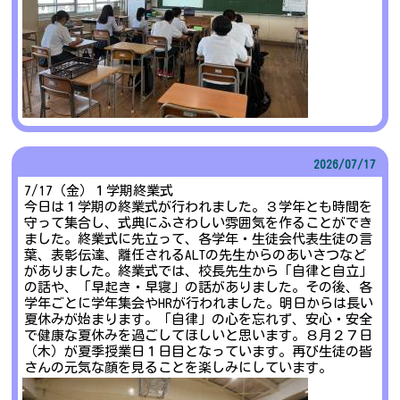
2026/
07/17
7/17（金）１学期終業式
今日は１学期の終業式が行われました。３学年とも時間を
守って集合し、式典にふさわしい雰囲気を作ることができ
ました。終業式に先立って、各学年・生徒会代表生徒の言
葉、表彰伝達、離任されるALTの先生からのあいさつなど
がありました。終業式では、校長先生から「自律と自立」
の話や、「早起き・早寝」の話がありました。その後、各
学年ごとに学年集会やHRが行われました。明日からは長い
夏休みが始まります。「自律」の心を忘れず、安心・安全
で健康な夏休みを過ごしてほしいと思います。８月２７日
（木）が夏季授業日１日目となっています。再び生徒の皆
さんの元気な顔を見ることを楽しみにしています。