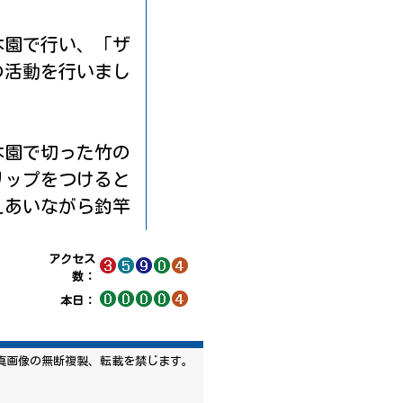
。
2026/
06/18 17:30
本園で行い、「ザ
2026/
06/16 17:30
の活動を行いまし
2026/
06/15 17:30
2026/
06/12 17:30
2026/
06/11 17:30
本園で切った竹の
リップをつけると
2026/
06/10 17:30
えあいながら釣竿
2026/
06/08 17:30
2026/
06/05 17:30
、ザリガニのいる
アクセス
2026/
06/04 17:30
数：
」や「ザリガニど
本日：
2026/
06/03 17:30
移動していまし
2026/
06/02 17:30
真画像の無断複製、転載を禁じます。
が餌をはさむまで
2026/
05/29 17:30
ピクっと動くのが